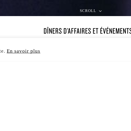
SCROLL
DÎNERS D’AFFAIRES ET ÉVÉNEMENT
POUR VOS MOMENTS D’EXCEPTION
te.
En savoir plus
À la lisière de la ville et de la forêt, Le Chalet d
offre un cadre unique pour accueillir vos événem
professionnels ou privés.
Réunions, dîners d’affaires, présentations, maria
anniversaires : chaque projet se façonne sur mesu
respect de l’esprit du lieu.
Sous la direction du Chef Pascal Devalkeneer, la 
service incarnent une même exigence — celle du d
du geste précis et d’une hospitalité sincère.