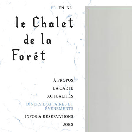
FR
EN
NL
À PROPOS
LE LIEU
À LA CARTE
LA CARTE
LE POTAGER
LES FORMULES
ACTUALITÉS
DÎNERS D’AFFAIRES ET
ÉVÉNEMENTS
INFOS & RÉSERVATIONS
JOBS