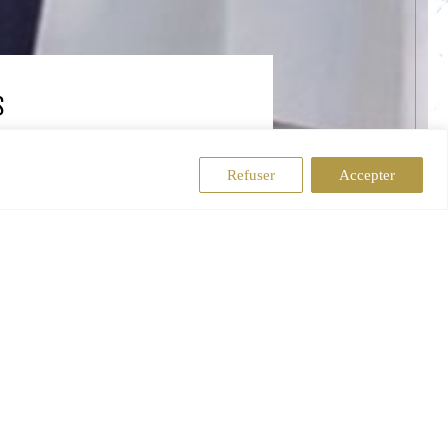
S
Refuser
Accepter
e la Forêt
ents
ges ou
re, dans le
cuisine et le
étail juste,